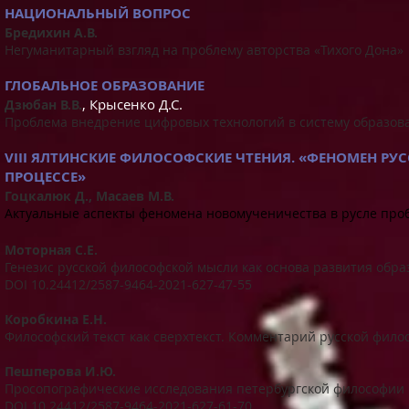
НАЦИОНАЛЬНЫЙ ВОПРОС
Бредихин А.В.
Негуманитарный взгляд на проблему авторства «Тихого Дона»
ГЛОБАЛЬНОЕ ОБРАЗОВАНИЕ
, Крысенко Д.С.
Дзюбан В.В.
Проблема внедрение цифровых технологий в систему образован
VIII ЯЛТИНСКИЕ ФИЛОСОФСКИЕ ЧТЕНИЯ. «ФЕНОМЕН 
ПРОЦЕССЕ»
Гоцкалюк Д., Масаев М.В.
Актуальные аспекты феномена новомученичества в русле про
Моторная С.Е.
Генезис русской философской мысли как основа развития обр
DOI 10.24412/2587-9464-2021-627-47-55
Коробкина Е.Н.
Философский текст как сверхтекст. Комментарий русской фил
Пешперова И.Ю.
Просопографические исследования петербургской философии
DOI 10.24412/2587-9464-2021-627-61-70