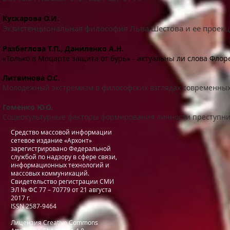
Кускарова О.И.
Экзистенциональная философия Льва Шестова и ее проек
Разбеглова Т.П., Даниленко А.Н.
«Только в Моцарте защита от бурь» - актуальны ли слова Флоре
Литвинова О.С.
Молодежный экстремизм в философских взглядах современны
Гоменко Ю.О.
Социокультурные факторы формирования личности преступни
Средство массовой информации
сетевое издание «Архонт»
зарегистрировано Федеральной
службой по надзору в сфере связи,
информационных технологий и
массовых коммуникаций.
Свидетельство регистрации СМИ
ЭЛ № ФС 77 – 70779 от 21 августа
2017 г.
ISSN 2587-9464
Лицензия
Creative Commons