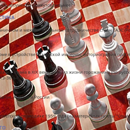
чьи аргументы окажутся сильнее?
СТИКА
аничном и межрегиональном сотрудничестве стран ЕАЭС (Ро
ме в устройстве Османской империи: историография проб
ского Ирана в XIX веке: день из жизни горожанина (по рус
13-36-44
итае, Англии и России
оветской периодике 1959 года (на материалах газеты "Соци
ГО