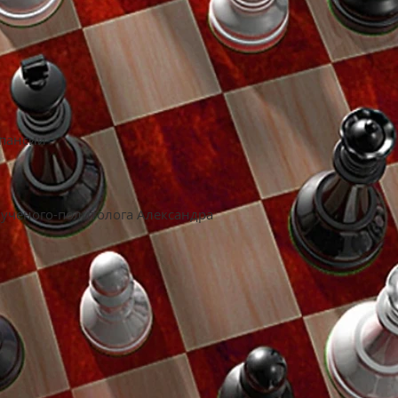
спансии
 ученого-политолога Александра