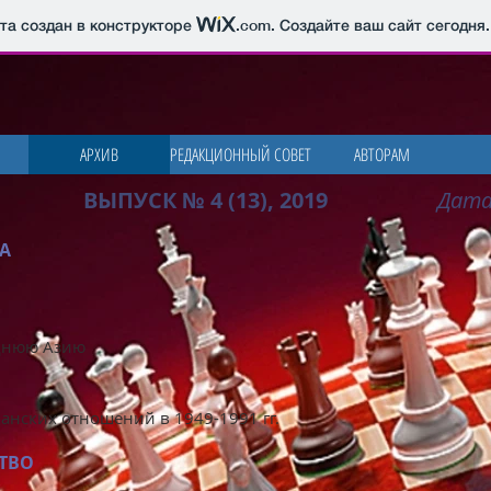
йта создан в конструкторе
.com
. Создайте ваш сайт сегодня.
АРХИВ
РЕДАКЦИОННЫЙ СОВЕТ
АВТОРАМ
ВЫПУСК № 4 (13), 2019
Дата
А
еднюю Азию
анских отношений в 1949-1991 гг.
ТВО