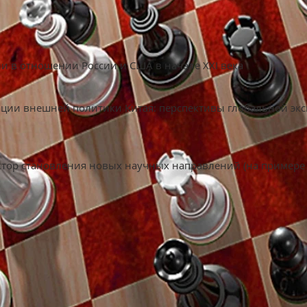
и в отношении России и США в начале XXI века
ции внешней политики Китая: перспективы глобальной эк
ктор становления новых научных направлений (на примере