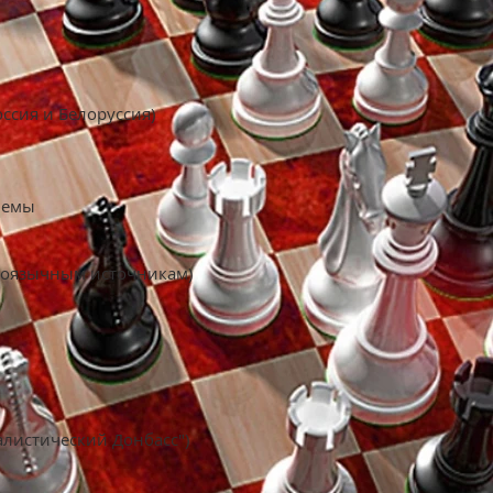
ссия и Белоруссия)
лемы
скоязычным источникам)
алистический Донбасс")