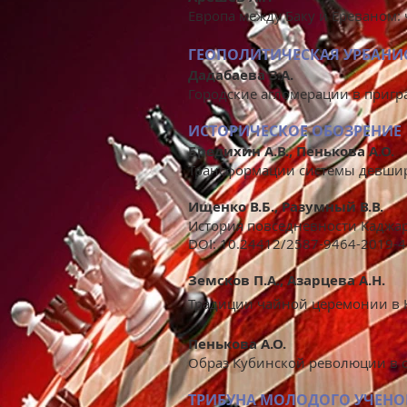
Европа между Баку и Ереваном: 
ГЕОПОЛИТИЧЕСКАЯ УРБАНИ
Дадабаева З.А.
Городские агломерации в пригр
ИСТОРИЧЕСКОЕ ОБОЗРЕНИЕ
Бредихин А.В., Пенькова А.О.
Трансформации системы девшир
Ищенко В.Б., Разумный В.В.
История повседневности Каджар
DOI: 10.24412/2587-9464-2019-4
Земсков П.А., Азарцева А.Н.
Традиции чайной церемонии в К
Пенькова А.О.
Образ Кубинской революции в с
ТРИБУНА МОЛОДОГО УЧЕНО