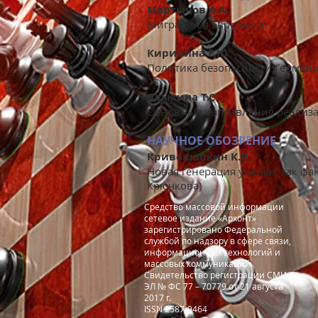
Мартынов А.А.
Миграция в Евросоюзе
Кирилина Е.Ю.
Политика безопасности Германи
Ядыкина Т.С.
Основные направления реализа
НАУЧНОЕ ОБОЗРЕНИЕ
Кривошапкин К.Я.
Новая генерация ученых как фа
Крючкова)
Средство массовой информации
сетевое издание «Архонт»
зарегистрировано Федеральной
службой по надзору в сфере связи,
информационных технологий и
массовых коммуникаций.
Свидетельство регистрации СМИ
ЭЛ № ФС 77 – 70779 от 21 августа
2017 г.
ISSN 2587-9464