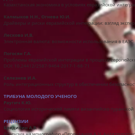
Казахстанская экономика в условиях евразийской интегр
Калмыков Н.Н., Огнева Ю.И.
Драйверы и риски евразийской интеграции: взгляд экспер
Лескова И.В.
Электронная валюта: возможности использования в ЕАЭС
Погосян Г.А.
Проблемы евразийской интеграции в процессе европейск
DOI: 10.24412/2587-9464-2017-1-68-71
Селезнев И.А.
Роль интеграционных структур в обеспечении безопаснос
ТРИБУНА МОЛОДОГО УЧЕНОГО
Раугич К.Ю.
Социология исторической памяти византийско-туранско
РЕЦЕНЗИИ
Бредихин А.В.
Рецензия на монографию «Перенджиев А.Н. Антитеррорист