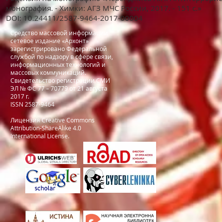
монография. - Химки: АГЗ МЧС России, 2017. - 151 с.»
DOI: 10.24411/2587-9464-2017-00004
Средство массовой информации
сетевое издание «Архонт»
зарегистрировано Федеральной
службой по надзору в сфере связи,
информационных технологий и
массовых коммуникаций.
Свидетельство регистрации СМИ
ЭЛ № ФС 77 – 70779 от 21 августа
2017 г.
ISSN 2587-9464
Лицензия
Creative Commons
Attribution-ShareAlike 4.0
International License
.